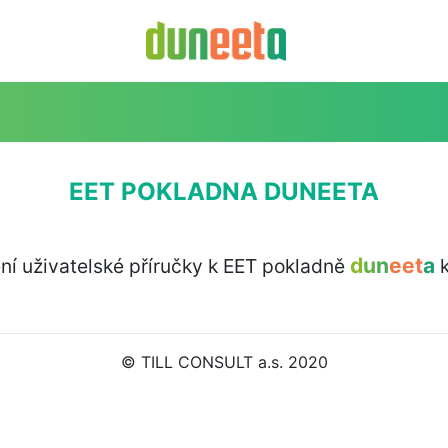
EET POKLADNA DUNEETA
d
u
n
eet
a
ní uživatelské příručky k EET pokladně
k
© TILL CONSULT a.s. 2020